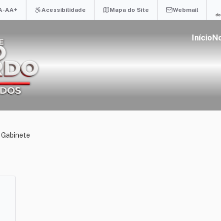
A-
A
A+
Acessibilidade
Mapa do Site
Webmail
Início
No
 Gabinete